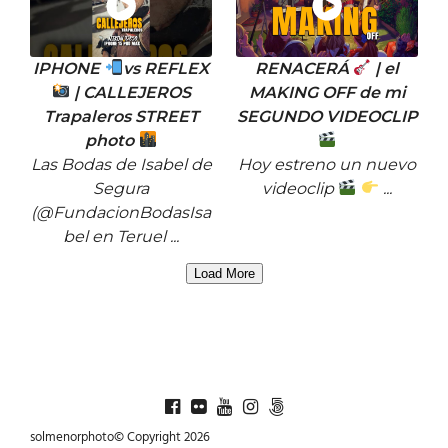
IPHONE
vs REFLEX
RENACERÁ
| el
| CALLEJEROS
MAKING OFF de mi
Trapaleros STREET
SEGUNDO VIDEOCLIP
photo
Las Bodas de Isabel de
Hoy estreno un nuevo
Segura
videoclip
...
(@FundacionBodasIsa
bel en Teruel ...
Load More
solmenorphoto© Copyright 2026