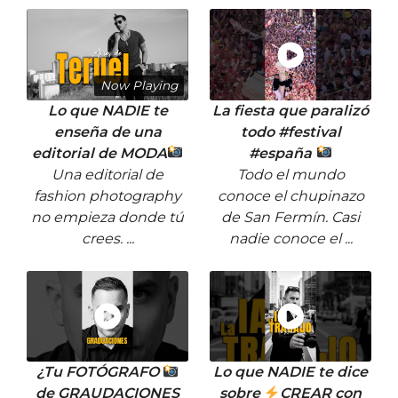
Now Playing
Lo que NADIE te
La fiesta que paralizó
enseña de una
todo #festival
editorial de MODA
#españa
Una editorial de
Todo el mundo
fashion photography
conoce el chupinazo
no empieza donde tú
de San Fermín. Casi
crees. ...
nadie conoce el ...
¿Tu FOTÓGRAFO
Lo que NADIE te dice
de GRAUDACIONES
sobre
CREAR con