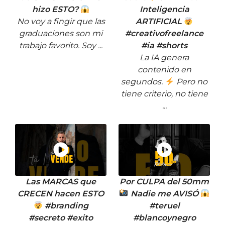
hizo ESTO?
Inteligencia
No voy a fingir que las
ARTIFICIAL
graduaciones son mi
#creativofreelance
trabajo favorito. Soy ...
#ia #shorts
La IA genera
contenido en
segundos.
Pero no
tiene criterio, no tiene
...
Las MARCAS que
Por CULPA del 50mm
CRECEN hacen ESTO
Nadie me AVISÓ
#branding
#teruel
#secreto #exito
#blancoynegro