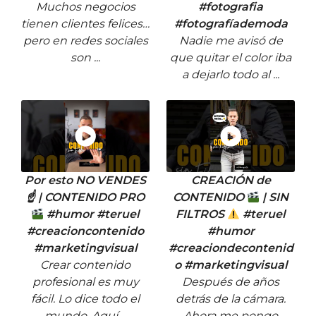
Muchos negocios
#fotografia
tienen clientes felices…
#fotografíademoda
pero en redes sociales
Nadie me avisó de
son ...
que quitar el color iba
a dejarlo todo al ...
Por esto NO VENDES
CREACIÓN de
☝
| CONTENIDO PRO
CONTENIDO
| SIN
#humor #teruel
FILTROS
#teruel
#creacioncontenido
#humor
#marketingvisual
#creaciondecontenid
Crear contenido
o #marketingvisual
profesional es muy
Después de años
fácil. Lo dice todo el
detrás de la cámara.
mundo. Aquí ...
Ahora me pongo